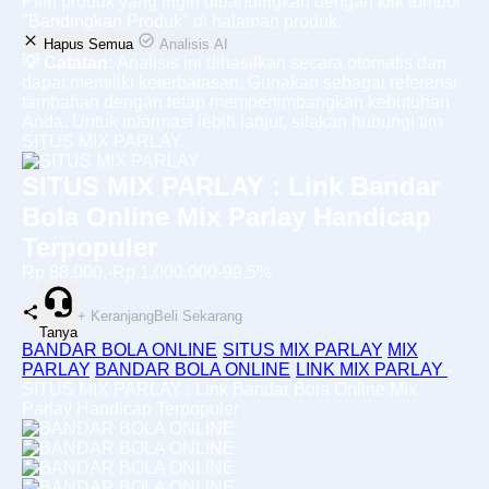
Pilih produk yang ingin dibandingkan dengan klik tombol
"Bandingkan Produk" di halaman produk.
Hapus Semua
Analisis AI
💡 Catatan:
Analisis ini dihasilkan secara otomatis dan
dapat memiliki keterbatasan. Gunakan sebagai referensi
tambahan dengan tetap mempertimbangkan kebutuhan
Anda. Untuk informasi lebih lanjut, silakan hubungi tim
SITUS MIX PARLAY.
SITUS MIX PARLAY : Link Bandar
Bola Online Mix Parlay Handicap
Terpopuler
Rp 88.000,-
Rp 1.000.000
-99.5%
+ Keranjang
Beli Sekarang
Tanya
BANDAR BOLA ONLINE
-
SITUS MIX PARLAY
-
MIX
PARLAY
-
BANDAR BOLA ONLINE
-
LINK MIX PARLAY
-
SITUS MIX PARLAY : Link Bandar Bola Online Mix
Parlay Handicap Terpopuler