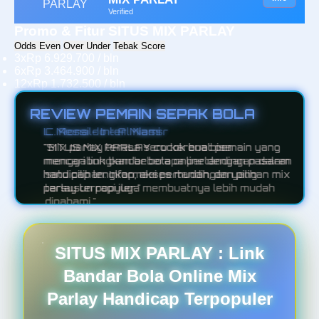
Verified
Promo & Fitur SITUS MIX PARLAY
Odds Even
Over Under
Tebak Score
3x
Rp 6.929.700 / bln
6x
Rp 3.464.900 / bln
12x
Rp 1.732.500 / bln
REVIEW PEMAIN SEPAK BOLA
C. Ronaldo - Al Nassr
"Mix parlay terasa seru karena bisa
menggabungkan beberapa pertandingan dalam
satu pilihan. Informasi pertandingan yang
tersusun rapi juga membuatnya lebih mudah
dipahami."
SITUS MIX PARLAY : Link
Bandar Bola Online Mix
Parlay Handicap Terpopuler