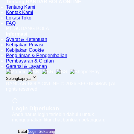
Tentang BANDAR BOLA ONLINE
Tentang Kami
Kontak Kami
Lokasi Toko
FAQ
PT-GUDANG-BOLA
Informasi
Syarat & Ketentuan
Kebijakan Privasi
Kebijakan Cookie
Pengiriman & Pengembalian
Pembayaran & Cicilan
Garansi & Layanan
Selengkapnya
BANDAR BOLA ONLINE ©
2026
SEO BIGMAN | All
rights reserved.
Login Diperlukan
Anda harus login terlebih dahulu untuk
menggunakan fitur chat bantuan pelanggan.
Batal
Login Sekarang