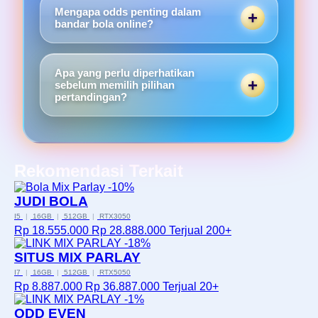
pasar pilihan untuk berbagai kompetisi
Mengapa odds penting dalam
olahraga, termasuk pertandingan sepak bola
bandar bola online?
dari liga domestik hingga kompetisi
Odds digunakan untuk menunjukkan
internasional.
gambaran nilai pasaran sekaligus
Apa yang perlu diperhatikan
mencerminkan probabilitas yang ditetapkan
sebelum memilih pilihan
pertandingan?
pasar. Memahami format odds membantu
pemain mengetahui perhitungan hasil
Perhatikan aturan pasar, odds, jadwal
sebelum memilih pasaran.
pertandingan, dan ketentuan penyelesaian
pilihan. Karena hasil pertandingan tidak dapat
Rekomendasi Terkait
dipastikan, sebaiknya pahami aturan pasaran
-10%
dan pilih informasi secara bijak.
JUDI BOLA
I5
|
16GB
|
512GB
|
RTX3050
Rp 18.555.000
Rp 28.888.000
Terjual 200+
-18%
SITUS MIX PARLAY
I7
|
16GB
|
512GB
|
RTX5050
Rp 8.887.000
Rp 36.887.000
Terjual 20+
-1%
ODD EVEN