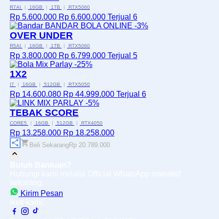
R7AI
|
16GB
|
1TB
|
RTX5060
Rp 5.600.000
Rp 6.600.000
Terjual 6
-3%
OVER UNDER
R5AI
|
16GB
|
1TB
|
RTX5060
Rp 3.800.000
Rp 6.799.000
Terjual 5
-25%
1X2
I7
|
16GB
|
512GB
|
RTX5050
Rp 14.600.080
Rp 44.999.000
Terjual 6
-5%
TEBAK SCORE
CORE5
|
16GB
|
512GB
|
RTX4050
Rp 13.258.000
Rp 18.258.000
Beli Sekarang
Rp 20.789.000
Butuh Bantuan?
Hubungi kami melalui Official WhatsApp interaktif
sekarang.
Kirim Pesan
Ikuti kami: