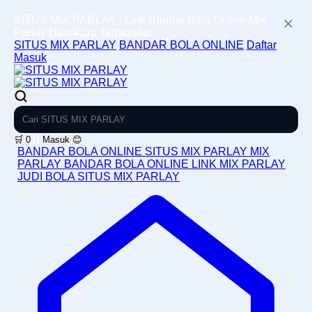
SITUS MIX PARLAY : Link Bandar Bola Online Mix
Parlay Handicap Terpopuler
SITUS MIX PARLAY
BANDAR BOLA ONLINE
Daftar
Masuk
0
🛒
0
Masuk
😊
BANDAR BOLA ONLINE
SITUS MIX PARLAY
MIX
PARLAY
BANDAR BOLA ONLINE
LINK MIX PARLAY
JUDI BOLA
SITUS MIX PARLAY