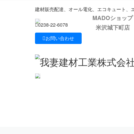
Previous
コ
ナ
建材販売配達、オール電化、エコキュート、エ
ン
ビ
MADOショップ
テ
ゲ
ン
ー
0238-22-6078
米沢城下町店
ツ
シ
お問い合わせ
に
ョ
移
ン
動
に
移
動