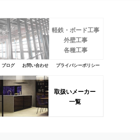
Next
住まいづくりで
軽鉄・ボード工事
しん」をバックアップ
外壁工事
各種工事
esidence making is backed up by "Safety".
ブログ
お問い合わせ
プライバシーポリシー
取扱いメーカー
一覧