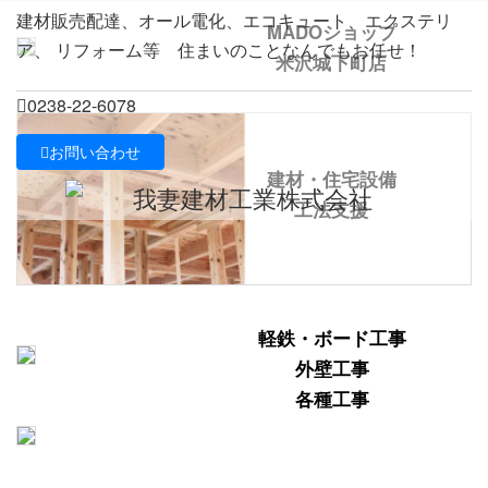
Previous
Next
コ
ナ
建材販売配達、オール電化、エコキュート、エクステリ
MADOショップ
ン
ビ
ア、 リフォーム等 住まいのことなんでもお任せ！
米沢城下町店
テ
ゲ
住まいづくりで
ン
ー
0238-22-6078
「あんしん」をバックアップ
ツ
シ
The residence making is backed up by "Safety".
に
ョ
お問い合わせ
移
ン
建材・住宅設備
動
に
工法支援
移
動
軽鉄・ボード工事
外壁工事
各種工事